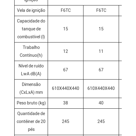
Vela de ignição
F6TC
F6TC
F
Capacidade do
tanque de
15
15
combustível (l)
Trabalho
12
11
Contínuo(h)
Nível de ruído
67
67
LwA dB(A)
Dimensão
610X440X440
610X440X440
610X4
(CxLxA) mm
Peso bruto (kg)
38
40
Quantidade de
contêiner de 20
245
245
2
pés