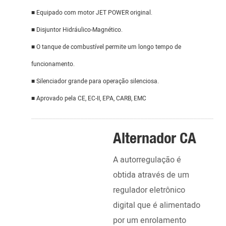
■ Equipado com motor JET POWER original.
■ Disjuntor Hidráulico-Magnético.
■ O tanque de combustível permite um longo tempo de
funcionamento.
■ Silenciador grande para operação silenciosa.
■ Aprovado pela CE, EC-II, EPA, CARB, EMC
_______________________________________________________
Alternador CA
GA
EN
A autorregulação é
obtida através de um
Alim
regulador eletrônico
YAMA
digital que é alimentado
Moto
por um enrolamento
temp