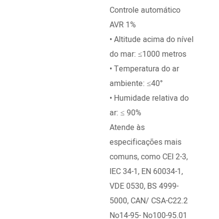
Controle automático
do m
AVR 1%
• Ru
• Altitude acima do nível
redu
do mar: ≤1000 metros
desi
• Temperatura do ar
• Vi
ambiente: ≤40°
forja
• Humidade relativa do
• En
ar: ≤ 90%
heli
Atende às
admi
especificações mais
sofi
comuns, como CEI 2-3,
IEC 34-1, EN 60034-1,
VDE 0530, BS 4999-
5000, CAN/ CSA-C22.2
No14-95- No100-95.01