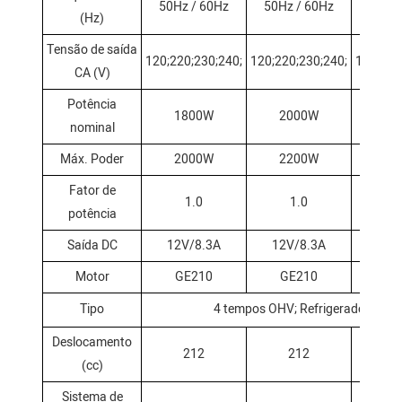
50Hz / 60Hz
50Hz / 60Hz
50Hz 
(Hz)
Tensão de saída
120;220;230;240;
120;220;230;240;
120;220
CA (V)
Potência
1800W
2000W
25
nominal
Máx. Poder
2000W
2200W
28
Fator de
1.0
1.0
1
potência
Saída DC
12V/8.3A
12V/8.3A
12V
Motor
GE210
GE210
GE
Tipo
4 tempos OHV; Refrigerado a ar; 
Deslocamento
212
212
2
(cc)
Sistema de