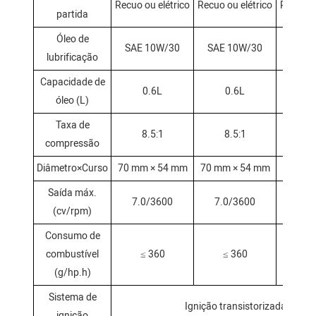
Recuo ou elétrico
Recuo ou elétrico
Recuo ou
partida
Óleo de
SAE 10W/30
SAE 10W/30
SAE 
lubrificação
Capacidade de
0.6L
0.6L
0
óleo (L)
Taxa de
8.5:1
8.5:1
8.
compressão
Diâmetro×Curso
70 mm × 54 mm
70 mm × 54 mm
70 mm 
Saída máx.
7.0/3600
7.0/3600
7.0
(cv/rpm)
Consumo de
combustível
≤
360
≤
360
≤
(g/hp.h)
Sistema de
Ignição transistorizada sem c
ignição