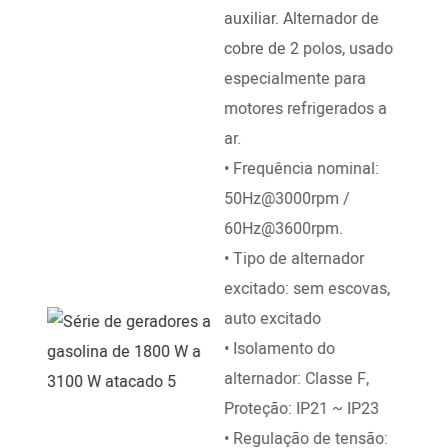
auxiliar. Alternador de
• Ve
cobre de 2 polos, usado
3000
especialmente para
• Tip
motores refrigerados a
manu
ar.
elétr
• Frequência nominal:
• Al
50Hz@3000rpm /
do m
60Hz@3600rpm.
• Te
• Tipo de alternador
ambi
excitado: sem escovas,
• Si
auto excitado
des
• Isolamento do
mecâ
alternador: Classe F,
• O 
Proteção: IP21 ~ IP23
sile
• Regulação de tensão:
redu