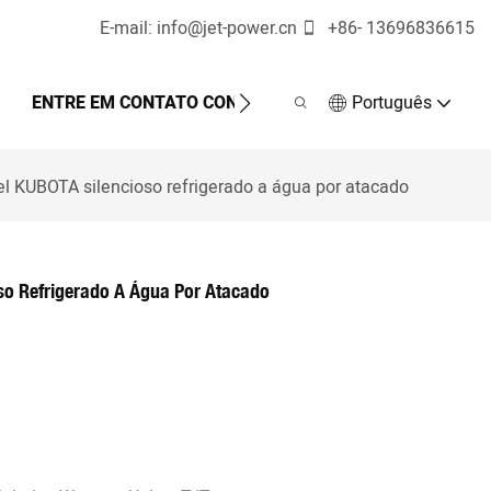
E-mail:
info@jet-power.cn
+86-
13696836615
ENTRE EM CONTATO CONOSCO
Português
el KUBOTA silencioso refrigerado a água por atacado
so Refrigerado A Água Por Atacado