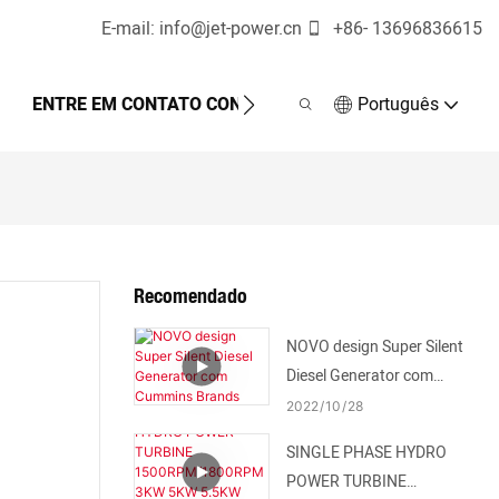
E-mail:
info@jet-power.cn
+86-
13696836615
ENTRE EM CONTATO CONOSCO
Português
Recomendado
NOVO design Super Silent
Diesel Generator com
Cummins Brands
2022
10
28
SINGLE PHASE HYDRO
POWER TURBINE