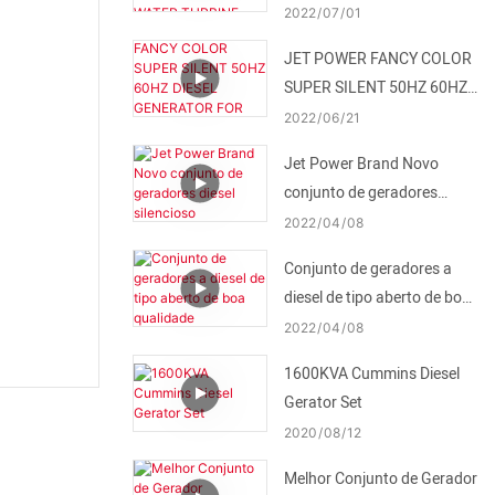
1500RPM/1800RPM 3KW
2022
07
01
5KW 5.5KW WATER
JET POWER FANCY COLOR
TURBINE FOR SALE
SUPER SILENT 50HZ 60HZ
DIESEL GENERATOR FOR
2022
06
21
BACKUP
Jet Power Brand Novo
conjunto de geradores
diesel silencioso
2022
04
08
Conjunto de geradores a
diesel de tipo aberto de boa
qualidade
2022
04
08
1600KVA Cummins Diesel
Gerator Set
2020
08
12
Melhor Conjunto de Gerador