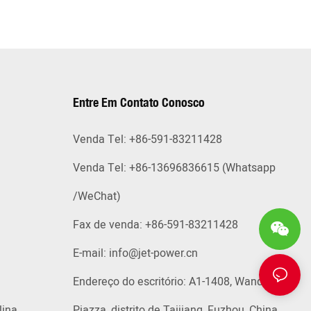
Entre Em Contato Conosco
Venda Tel: +86-591-83211428
Venda Tel: +86-13696836615 (Whatsapp
/WeChat)
Fax de venda: +86-591-83211428
E-mail:
info@jet-power.cn
Endereço do escritório: A1-1408, Wanda
lina
Piazza, distrito de Taijiang, Fuzhou, China