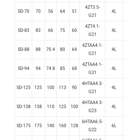
4ZT3.5-
SD-70
70
56
64
51
4L
98×1
G21
4ZT4.1-
SD-83
83
66
75
60
4L
105×
G21
4ZTAA4.1-
SD-88
88
70.4
80
64
4L
105×
G21
4ZTAA4.1-
SD-94
94
74.8
85
68
4L
105×
G31
4HTAA4.3-
SD-125
125
100
113
90
4L
105×
G21
4HTAA4.3-
SD-138
138
110
125
100
4L
105×
G23
6HTAA6.5-
SD-175
175
140
160
128
6L
105×
G22