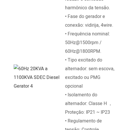
Perk
harmônico da tensão.
List
• Fase do gerador e
Yanm
conexão: vidirija, 4wire.
Shan
• Frequência nominal:
Weic
50Hz@1500rpm /
Jicha
60Hz@1800RPM.
• No
• Tipo excitado do
temp
alternador: sem escova,
água
excitado ou PMG
diret
opcional
• Ve
• Isolamento do
1500
alternador: Classe H ，
• Ini
Proteção: IP21 ~ IP23
DC In
• Regulamento de
• Co
tensão: Controle