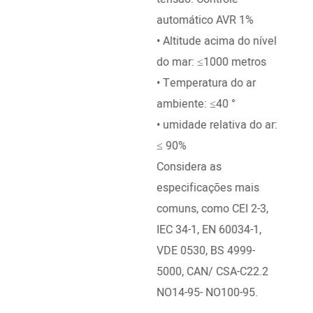
mecâ
automático AVR 1%
• Pa
• Altitude acima do nível
° de
do mar: ≤1000 metros
ambi
• Temperatura do ar
• Al
ambiente: ≤40 °
do m
• umidade relativa do ar:
• Te
≤ 90%
ambi
Considera as
especificações mais
comuns, como CEI 2-3,
IEC 34-1, EN 60034-1,
VDE 0530, BS 4999-
5000, CAN/ CSA-C22.2
NO14-95- NO100-95.