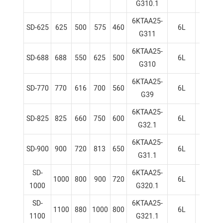
G310.1
6KTAA25-
SD-625
625
500
575
460
6L
170×
G311
6KTAA25-
SD-688
688
550
625
500
6L
170×
G310
6KTAA25-
SD-770
770
616
700
560
6L
170×
G39
6KTAA25-
SD-825
825
660
750
600
6L
170×
G32.1
6KTAA25-
SD-900
900
720
813
650
6L
170×
G31.1
SD-
6KTAA25-
1000
800
900
720
6L
170×
1000
G320.1
SD-
6KTAA25-
1100
880
1000
800
6L
170×
1100
G321.1