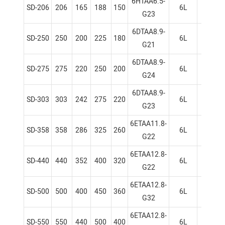
6HTAA6.5-
SD-206
206
165
188
150
6L
105×
G23
6DTAA8.9-
SD-250
250
200
225
180
6L
114×
G21
6DTAA8.9-
SD-275
275
220
250
200
6L
114×
G24
6DTAA8.9-
SD-303
303
242
275
220
6L
114×
G23
6ETAA11.8-
SD-358
358
286
325
260
6L
128×
G22
6ETAA12.8-
SD-440
440
352
400
320
6L
130×
G22
6ETAA12.8-
SD-500
500
400
450
360
6L
130×
G32
6ETAA12.8-
SD-550
550
440
500
400
6L
130×