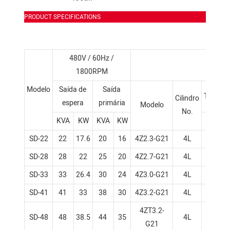
PRODUCT SPECIFICATIONS
480V / 60Hz /
Motor a
1800RPM
Modelo
Saída de
Saída
Tiro*de
Cilindro
espera
primária
Modelo
No.
KVA
KW
KVA
KW
(mm
SD-22
22
17.6
20
16
4Z2.3-G21
4L
85×1
SD-28
28
22
25
20
4Z2.7-G21
4L
90×1
SD-33
33
26.4
30
24
4Z3.0-G21
4L
95×1
SD-41
41
33
38
30
4Z3.2-G21
4L
98×1
4ZT3.2-
SD-48
48
38.5
44
35
4L
98×1
G21