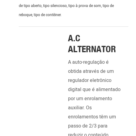
de tipo aberto, tipo silencioso, tipo à prova de som, tipo de
reboque, tipo de contêiner.
_______________________________________________________
A.C
ALTERNATOR
A auto-regulação é
obtida através de um
regulador eletrônico
digital que é alimentado
DI
por um enrolamento
EN
auxiliar. Os
enrolamentos têm um
Alim
passo de 2/3 para
Cumm
reduzir o conteúdo