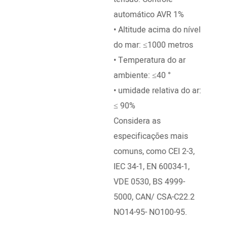
mecâ
automático AVR 1%
• Pa
• Altitude acima do nível
° de
do mar: ≤1000 metros
ambi
• Temperatura do ar
• Al
ambiente: ≤40 °
do m
• umidade relativa do ar:
• Te
≤ 90%
ambi
Considera as
especificações mais
comuns, como CEI 2-3,
IEC 34-1, EN 60034-1,
VDE 0530, BS 4999-
5000, CAN/ CSA-C22.2
NO14-95- NO100-95.