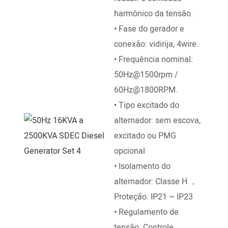
Perk
harmônico da tensão.
List
• Fase do gerador e
Yanm
conexão: vidirija, 4wire.
Shan
• Frequência nominal:
Weic
50Hz@1500rpm /
Jicha
60Hz@1800RPM.
• No
• Tipo excitado do
temp
alternador: sem escova,
água
excitado ou PMG
diret
opcional
• Ve
• Isolamento do
1500
alternador: Classe H ，
• Ini
Proteção: IP21 ~ IP23
DC In
• Regulamento de
• Co
tensão: Controle