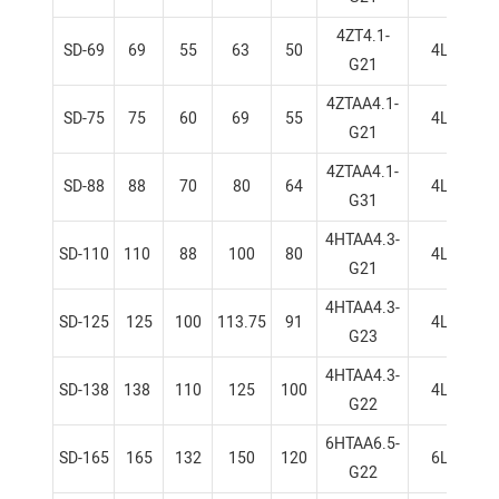
4ZT4.1-
SD-69
69
55
63
50
4L
G21
4ZTAA4.1-
SD-75
75
60
69
55
4L
G21
4ZTAA4.1-
SD-88
88
70
80
64
4L
G31
4HTAA4.3-
SD-110
110
88
100
80
4L
G21
4HTAA4.3-
SD-125
125
100
113.75
91
4L
G23
4HTAA4.3-
SD-138
138
110
125
100
4L
G22
6HTAA6.5-
SD-165
165
132
150
120
6L
G22