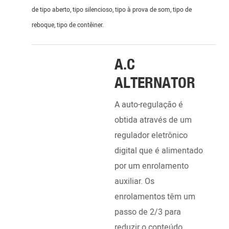
de tipo aberto, tipo silencioso, tipo à prova de som, tipo de
reboque, tipo de contêiner.
_______________________________________________________
A.C
ALTERNATOR
A auto-regulação é
obtida através de um
regulador eletrônico
digital que é alimentado
DI
por um enrolamento
EN
auxiliar. Os
enrolamentos têm um
Alim
passo de 2/3 para
Cumm
reduzir o conteúdo