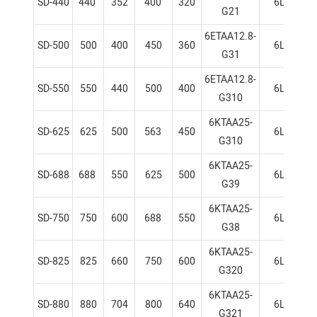
SD-440
440
352
400
320
6L
G21
6ETAA12.8-
SD-500
500
400
450
360
6L
G31
6ETAA12.8-
SD-550
550
440
500
400
6L
G310
6KTAA25-
SD-625
625
500
563
450
6L
G310
6KTAA25-
SD-688
688
550
625
500
6L
G39
6KTAA25-
SD-750
750
600
688
550
6L
G38
6KTAA25-
SD-825
825
660
750
600
6L
G320
6KTAA25-
SD-880
880
704
800
640
6L
G321