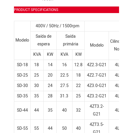
PRODUCT SPECIFICATIONS
400V / 50Hz / 1500rpm
Mo
Saída de
Saída
Modelo
Tir
Cilindro
espera
primária
Modelo
No.
KVA
KW
KVA
KW
SD-18
18
14
16
12.8
4Z2.3-G21
4L
SD-25
25
20
22.5
18
4Z2.7-G21
4L
SD-30
30
24
27.5
22
4Z3.0-G21
4L
SD-35
35
28
31.3
25
4Z3.2-G21
4L
4ZT3.2-
SD-44
44
35
40
32
4L
G21
4ZT3.5-
SD-55
55
44
50
40
4L
G21